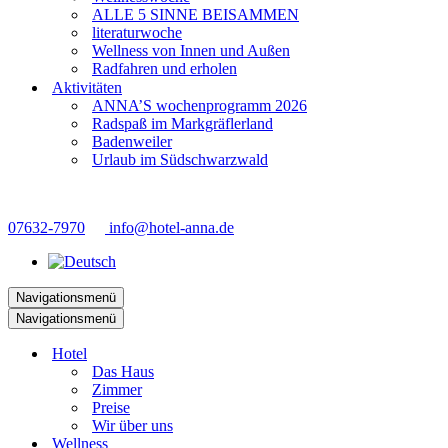
ALLE 5 SINNE BEISAMMEN
literaturwoche
Wellness von Innen und Außen
Radfahren und erholen
Aktivitäten
ANNA’S wochenprogramm 2026
Radspaß im Markgräflerland
Badenweiler
Urlaub im Südschwarzwald
07632-7970
info@hotel-anna.de
Navigationsmenü
Navigationsmenü
Hotel
Das Haus
Zimmer
Preise
Wir über uns
Wellness