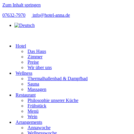
Zum Inhalt springen
07632-7970
info@hotel-anna.de
Hotel
Das Haus
Zimmer
Preise
Wir über uns
Wellness
Thermalhallenbad & Dampfbad
Sauna
Massagen
Restaurant
Philosophie unserer Küche
Frühstück
Menü
Wein
Arrangements
Annawoche
Wellnesswoche